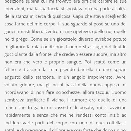
posizione supina cui mi trovavo era difficile carpire le sue
intenzioni, ma la sua faccia si spostava da una parte all'altra
della stanza in cerca di qualcosa. Capii che stava scegliendo
cosa farne del mio corpo. Il suo sguardo si posò su uno dei
ganci rimasti liberi. Dentro di me ripetevo: quello no, quello
no ti prego. Come se un giocattolo diverso avrebbe potuto
migliorare la mia condizione. L'uomo si asciugò del liquido
gocciolante dalla fronte, che credevo essere sudore, ma altro
non era che vero e proprio sangue. Poi scattò come un
felino e trascinò la mia pseudo barrella in uno spazio
angusto dello stanzone, in un angolo impolverato. Avrei
voluto gridare, ma gli occhi pazzi della donna appesa mi
ricordavano di non fare sciocchezze, allora tacqui. L'uomo
sembrava trafficare lì vicino, il rumore era quello di una
mano che fruga in un cassetto di posate, mi si avvicinò
rapidamente e senza che me ne rendessi conto iniziò ad
incidere varie parti del corpo con uno di quei coltellacci
sottili e di precisione. Il dolore era così forte che dopo un po'