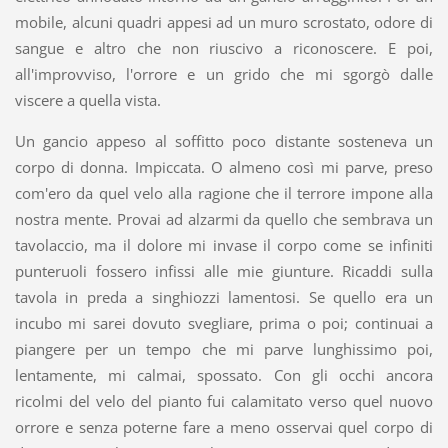
mobile, alcuni quadri appesi ad un muro scrostato, odore di
sangue e altro che non riuscivo a riconoscere. E poi,
all'improvviso, l'orrore e un grido che mi sgorgò dalle
viscere a quella vista.
Un gancio appeso al soffitto poco distante sosteneva un
corpo di donna. Impiccata. O almeno così mi parve, preso
com'ero da quel velo alla ragione che il terrore impone alla
nostra mente. Provai ad alzarmi da quello che sembrava un
tavolaccio, ma il dolore mi invase il corpo come se infiniti
punteruoli fossero infissi alle mie giunture. Ricaddi sulla
tavola in preda a singhiozzi lamentosi. Se quello era un
incubo mi sarei dovuto svegliare, prima o poi; continuai a
piangere per un tempo che mi parve lunghissimo poi,
lentamente, mi calmai, spossato. Con gli occhi ancora
ricolmi del velo del pianto fui calamitato verso quel nuovo
orrore e senza poterne fare a meno osservai quel corpo di