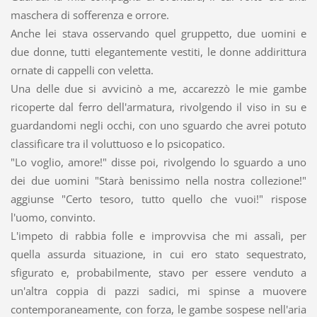
maschera di sofferenza e orrore.
Anche lei stava osservando quel gruppetto, due uomini e
due donne, tutti elegantemente vestiti, le donne addirittura
ornate di cappelli con veletta.
Una delle due si avvicinò a me, accarezzò le mie gambe
ricoperte dal ferro dell'armatura, rivolgendo il viso in su e
guardandomi negli occhi, con uno sguardo che avrei potuto
classificare tra il voluttuoso e lo psicopatico.
"Lo voglio, amore!" disse poi, rivolgendo lo sguardo a uno
dei due uomini "Starà benissimo nella nostra collezione!"
aggiunse "Certo tesoro, tutto quello che vuoi!" rispose
l'uomo, convinto.
L'impeto di rabbia folle e improvvisa che mi assalì, per
quella assurda situazione, in cui ero stato sequestrato,
sfigurato e, probabilmente, stavo per essere venduto a
un'altra coppia di pazzi sadici, mi spinse a muovere
contemporaneamente, con forza, le gambe sospese nell'aria