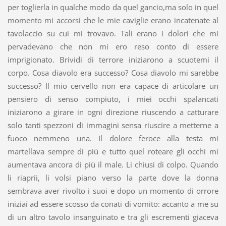
per toglierla in qualche modo da quel gancio,ma solo in quel
momento mi accorsi che le mie caviglie erano incatenate al
tavolaccio su cui mi trovavo. Tali erano i dolori che mi
pervadevano che non mi ero reso conto di essere
imprigionato. Brividi di terrore iniziarono a scuotemi il
corpo. Cosa diavolo era successo? Cosa diavolo mi sarebbe
successo? Il mio cervello non era capace di articolare un
pensiero di senso compiuto, i miei occhi spalancati
iniziarono a girare in ogni direzione riuscendo a catturare
solo tanti spezzoni di immagini sensa riuscire a metterne a
fuoco nemmeno una. Il dolore feroce alla testa mi
martellava sempre di più e tutto quel roteare gli occhi mi
aumentava ancora di più il male. Li chiusi di colpo. Quando
li riaprii, li volsi piano verso la parte dove la donna
sembrava aver rivolto i suoi e dopo un momento di orrore
iniziai ad essere scosso da conati di vomito: accanto a me su
di un altro tavolo insanguinato e tra gli escrementi giaceva