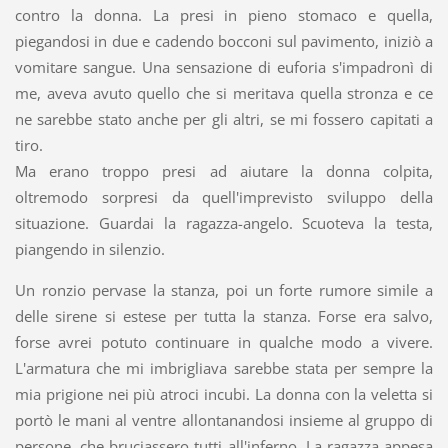
contro la donna. La presi in pieno stomaco e quella,
piegandosi in due e cadendo bocconi sul pavimento, iniziò a
vomitare sangue. Una sensazione di euforia s'impadronì di
me, aveva avuto quello che si meritava quella stronza e ce
ne sarebbe stato anche per gli altri, se mi fossero capitati a
tiro.
Ma erano troppo presi ad aiutare la donna colpita,
oltremodo sorpresi da quell'imprevisto sviluppo della
situazione. Guardai la ragazza-angelo. Scuoteva la testa,
piangendo in silenzio.
Un ronzio pervase la stanza, poi un forte rumore simile a
delle sirene si estese per tutta la stanza. Forse era salvo,
forse avrei potuto continuare in qualche modo a vivere.
L'armatura che mi imbrigliava sarebbe stata per sempre la
mia prigione nei più atroci incubi. La donna con la veletta si
portò le mani al ventre allontanandosi insieme al gruppo di
persone, che bruciassero tutti all'inferno. La ragazza appesa