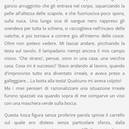
gancio arrugginito che gli entrava nel corpo, squarciando la
pelle all'altezza delle scapole, e che fuoriusciva poco spora,
sulla nuca. Una lunga scia di sangue nero rappreso gli
scendeva per tutta la schiena, si raccoglieva nell'incavo delle
natiche, e poi tornava a correre giù all'interno delle cosce.
Oltre non potevo vedere. Mi lasciai andare, picchiando la
testa sul tavolo. Il lampadario riempì ancora il mio campo
visivo. 'Che strano', pensai, sono in una casa; una vecchia
casa. Cosa mi è successo? Stavo andando al lavoro, quando
d'improvviso tutto era diventato irreale, e aveva preso a
galleggiare... La botta alla testa! Qualcuno mi aveva colpito!
Ma i miei pensieri di razionalizzare una situazione irreale
furono spazzati via quando sopra di me comparve un viso
con una maschera verde sulla bocca.
Questa losca figura senza proferire parola spinse il carrello
sul quale ero disteso senza particolare sforzo, dalla