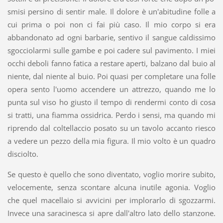
smisi persino di sentir male. Il dolore è un'abitudine folle a
cui prima o poi non ci fai più caso. Il mio corpo si era
abbandonato ad ogni barbarie, sentivo il sangue caldissimo
sgocciolarmi sulle gambe e poi cadere sul pavimento. I miei
occhi deboli fanno fatica a restare aperti, balzano dal buio al
niente, dal niente al buio. Poi quasi per completare una folle
opera sento l'uomo accendere un attrezzo, quando me lo
punta sul viso ho giusto il tempo di rendermi conto di cosa
si tratti, una fiamma ossidrica. Perdo i sensi, ma quando mi
riprendo dal coltellaccio posato su un tavolo accanto riesco
a vedere un pezzo della mia figura. Il mio volto è un quadro
disciolto.​
Se questo è quello che sono diventato, voglio morire subito,
velocemente, senza scontare alcuna inutile agonia. Voglio
che quel macellaio si avvicini per implorarlo di sgozzarmi.
Invece una saracinesca si apre dall'altro lato dello stanzone.