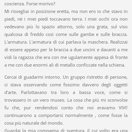
coscienza. Forse morivo?
Mi risvegliai in posizione eretta, ma non ero io che stavo in
piedi, nè i miei piedi toccavano terra. I miei occhi ora non
vedevano più lo spazio attorno, solo una grata, sul viso
qualcosa di freddo così come sulle gambe e sulle braccia.
L'armatura. L'armatura di cui parlava la maschera. Realizzai
di essere appeso per le braccia a due uncini e davanti a me
vidi la ragazza che era con me ugulamente appesa di fronte
a me con due enormi ali di metallo conficcate nella schiena.
Cercai di guadarmi intorno. Un gruppo ristretto di persone,
ci stava osservando come fossimo davvero degli oggetti
d'arte. Parlottavano tra loro a bassa voce, come si
trovassero in un vero museo. La cosa che più mi sconvolse
fu che, pur rendendosi conto che noi eravamo VIVI!
continuarono a comportarsi normalmente , come fosse la
cosa più naturale del mondo.
Guardai la mia compagna di sventura, il cui volto era una