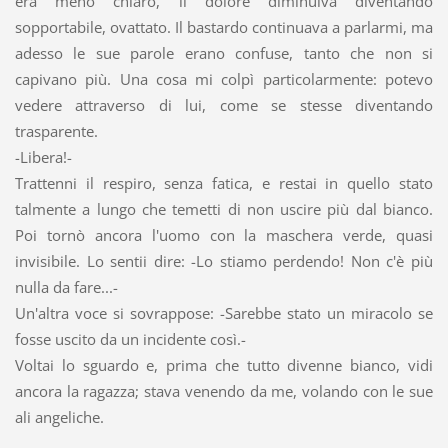
era meno chiaro, il dolore diminuiva diventando
sopportabile, ovattato. Il bastardo continuava a parlarmi, ma
adesso le sue parole erano confuse, tanto che non si
capivano più. Una cosa mi colpì particolarmente: potevo
vedere attraverso di lui, come se stesse diventando
trasparente.
-Libera!-
Trattenni il respiro, senza fatica, e restai in quello stato
talmente a lungo che temetti di non uscire più dal bianco.
Poi tornò ancora l'uomo con la maschera verde, quasi
invisibile. Lo sentii dire: -Lo stiamo perdendo! Non c'è più
nulla da fare...-
Un'altra voce si sovrappose: -Sarebbe stato un miracolo se
fosse uscito da un incidente così.-
Voltai lo sguardo e, prima che tutto divenne bianco, vidi
ancora la ragazza; stava venendo da me, volando con le sue
ali angeliche.