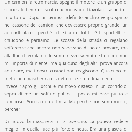
Un camion fa retromarcia, spegne il motore, e un gruppo di
sconosciuti entra; li sento che muovono i tavolacci, aspetto il
mio turno. Dopo un tempo indefinito anch'io vengo spinto
nel cassone del camion, che dev'essere proprio grande, un
autoarticolato, perché ci stiamo tutti. Gli sportelli si
chiudono e partiamo. Le scosse della strada ci regalano
sofferenze che ancora non sapevano di poter provare, ma
alla fine ci fermiamo. Io sono mezzo svenuto e in fondo non
mi importa di niente, ma qualcuno degli altri prova ancora
ad urlare, ma i nostri custodi non reagiscono. Qualcuno mi
mette una mascherina e smetto di esistere finalmente.
Invece riapro gli occhi e mi trovo disteso in un corridoio,
sopra di me un soffitto pulito; il posto mi pare pulito e
luminoso. Ancora non è finita. Ma perché non sono morto,
perché?
Di nuovo la maschera mi si avvicinò. La potevo vedere
meglio, in quella luce più forte e netta. Era una piastra di