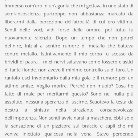
immerso com'ero in un'agonia che mi gettava in uno stato di
semi-incoscienza purtroppo non abbastanza marcato da
liberarmi dalla percezione dell'atrocità di cui ero vittima.
Sentii delle voci, vidi forse delle ombre, poi tutto fu
nuovamente silenzio. Dopo un tempo che non potrei
definire, iniziai a sentire rumore di metallo che batteva
contro metallo. Istintivamente il mio corpo fu scosso da
brividi di paura. I miei nervi saltavano come fossero elastici
di tante fionde, non avevo il minimo controllo su di loro. Un
rantolo uscì involontario dalla mia gola e il rumore per un
attimo smise. Voglio morire. Perchè non muoio? Cosa ho
fatto di male per meritarmi questo? Sono nel nulla più
assoluto, nessuna speranza di uscirne. Scuotevo la testa da
destra a sinistra nella straziante consapevolezza
dell'impotenza. Non sentii avvicinarsi la maschera, ebbi solo
la sensazione di un pizzicore sul braccio e capii che mi
veniva iniettato qualcosa nella vena. Stavo perdendo