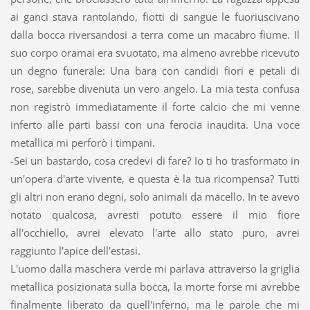
ai ganci stava rantolando, fiotti di sangue le fuoriuscivano
dalla bocca riversandosi a terra come un macabro fiume. Il
suo corpo oramai era svuotato, ma almeno avrebbe ricevuto
un degno funerale: Una bara con candidi fiori e petali di
rose, sarebbe divenuta un vero angelo. La mia testa confusa
non registrò immediatamente il forte calcio che mi venne
inferto alle parti bassi con una ferocia inaudita. Una voce
metallica mi perforò i timpani.
-Sei un bastardo, cosa credevi di fare? Io ti ho trasformato in
un'opera d'arte vivente, e questa è la tua ricompensa? Tutti
gli altri non erano degni, solo animali da macello. In te avevo
notato qualcosa, avresti potuto essere il mio fiore
all'occhiello, avrei elevato l'arte allo stato puro, avrei
raggiunto l'apice dell'estasi.
L'uomo dalla maschera verde mi parlava attraverso la griglia
metallica posizionata sulla bocca, la morte forse mi avrebbe
finalmente liberato da quell'inferno, ma le parole che mi