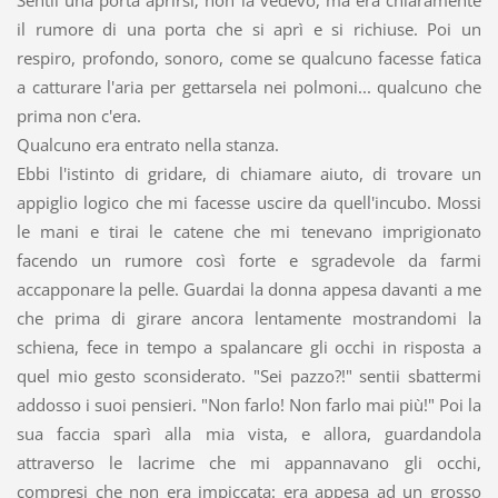
Sentii una porta aprirsi; non la vedevo, ma era chiaramente
il rumore di una porta che si aprì e si richiuse. Poi un
respiro, profondo, sonoro, come se qualcuno facesse fatica
a catturare l'aria per gettarsela nei polmoni... qualcuno che
prima non c'era.
Qualcuno era entrato nella stanza.
Ebbi l'istinto di gridare, di chiamare aiuto, di trovare un
appiglio logico che mi facesse uscire da quell'incubo. Mossi
le mani e tirai le catene che mi tenevano imprigionato
facendo un rumore così forte e sgradevole da farmi
accapponare la pelle. Guardai la donna appesa davanti a me
che prima di girare ancora lentamente mostrandomi la
schiena, fece in tempo a spalancare gli occhi in risposta a
quel mio gesto sconsiderato. "Sei pazzo?!" sentii sbattermi
addosso i suoi pensieri. "Non farlo! Non farlo mai più!" Poi la
sua faccia sparì alla mia vista, e allora, guardandola
attraverso le lacrime che mi appannavano gli occhi,
compresi che non era impiccata: era appesa ad un grosso