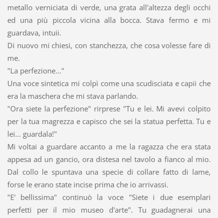
metallo verniciata di verde, una grata all'altezza degli occhi
ed una più piccola vicina alla bocca. Stava fermo e mi
guardava, intuii.
Di nuovo mi chiesi, con stanchezza, che cosa volesse fare di
me.
"La perfezione..."
Una voce sintetica mi colpì come una scudisciata e capii che
era la maschera che mi stava parlando.
"Ora siete la perfezione" rirprese "Tu e lei. Mi avevi colpito
per la tua magrezza e capisco che sei la statua perfetta. Tu e
lei... guardala!"
Mi voltai a guardare accanto a me la ragazza che era stata
appesa ad un gancio, ora distesa nel tavolo a fianco al mio.
Dal collo le spuntava una specie di collare fatto di lame,
forse le erano state incise prima che io arrivassi.
"E' bellissima" continuò la voce "Siete i due esemplari
perfetti per il mio museo d'arte". Tu guadagnerai una