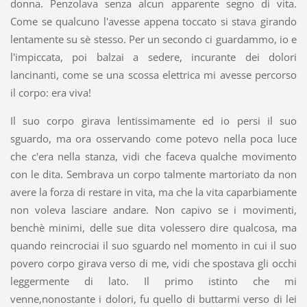
donna. Penzolava senza alcun apparente segno di vita.
Come se qualcuno l'avesse appena toccato si stava girando
lentamente su sè stesso. Per un secondo ci guardammo, io e
l'impiccata, poi balzai a sedere, incurante dei dolori
lancinanti, come se una scossa elettrica mi avesse percorso
il corpo: era viva!
Il suo corpo girava lentissimamente ed io persi il suo
sguardo, ma ora osservando come potevo nella poca luce
che c'era nella stanza, vidi che faceva qualche movimento
con le dita. Sembrava un corpo talmente martoriato da non
avere la forza di restare in vita, ma che la vita caparbiamente
non voleva lasciare andare. Non capivo se i movimenti,
benchè minimi, delle sue dita volessero dire qualcosa, ma
quando reincrociai il suo sguardo nel momento in cui il suo
povero corpo girava verso di me, vidi che spostava gli occhi
leggermente di lato. Il primo istinto che mi
venne,nonostante i dolori, fu quello di buttarmi verso di lei