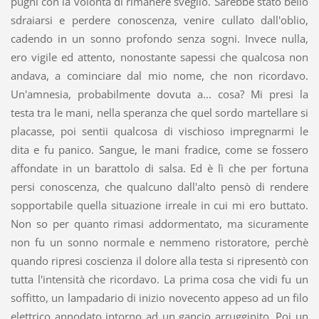
pugni con la volontà di rimanere sveglio. Sarebbe stato bello
sdraiarsi e perdere conoscenza, venire cullato dall'oblio,
cadendo in un sonno profondo senza sogni. Invece nulla,
ero vigile ed attento, nonostante sapessi che qualcosa non
andava, a cominciare dal mio nome, che non ricordavo.
Un'amnesia, probabilmente dovuta a... cosa? Mi presi la
testa tra le mani, nella speranza che quel sordo martellare si
placasse, poi sentii qualcosa di vischioso impregnarmi le
dita e fu panico. Sangue, le mani fradice, come se fossero
affondate in un barattolo di salsa. Ed è lì che per fortuna
persi conoscenza, che qualcuno dall'alto pensò di rendere
sopportabile quella situazione irreale in cui mi ero buttato.
Non so per quanto rimasi addormentato, ma sicuramente
non fu un sonno normale e nemmeno ristoratore, perchè
quando ripresi coscienza il dolore alla testa si ripresentò con
tutta l'intensità che ricordavo. La prima cosa che vidi fu un
soffitto, un lampadario di inizio novecento appeso ad un filo
elettrico annodato intorno ad un gancio arrugginito. Poi un