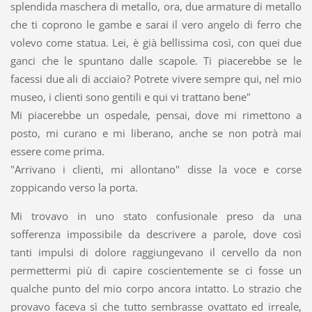
splendida maschera di metallo, ora, due armature di metallo
che ti coprono le gambe e sarai il vero angelo di ferro che
volevo come statua. Lei, è già bellissima così, con quei due
ganci che le spuntano dalle scapole. Ti piacerebbe se le
facessi due ali di acciaio? Potrete vivere sempre qui, nel mio
museo, i clienti sono gentili e qui vi trattano bene"​
Mi piacerebbe un ospedale, pensai, dove mi rimettono a
posto, mi curano e mi liberano, anche se non potrà mai
essere come prima.
"Arrivano i clienti, mi allontano" disse la voce e corse
zoppicando verso la porta.
Mi trovavo in uno stato confusionale preso da una
sofferenza impossibile da descrivere a parole, dove così
tanti impulsi di dolore raggiungevano il cervello da non
permettermi più di capire coscientemente se ci fosse un
qualche punto del mio corpo ancora intatto. Lo strazio che
provavo faceva sì che tutto sembrasse ovattato ed irreale,