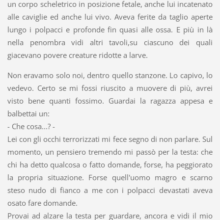
un corpo scheletrico in posizione fetale, anche lui incatenato
alle caviglie ed anche lui vivo. Aveva ferite da taglio aperte
lungo i polpacci e profonde fin quasi alle ossa. E più in là
nella penombra vidi altri tavoli,su ciascuno dei quali
giacevano povere creature ridotte a larve.
Non eravamo solo noi, dentro quello stanzone. Lo capivo, lo
vedevo. Certo se mi fossi riuscito a muovere di più, avrei
visto bene quanti fossimo. Guardai la ragazza appesa e
balbettai un:
- Che cosa...? -
Lei con gli occhi terrorizzati mi fece segno di non parlare. Sul
momento, un pensiero tremendo mi passò per la testa: che
chi ha detto qualcosa o fatto domande, forse, ha peggiorato
la propria situazione. Forse quell'uomo magro e scarno
steso nudo di fianco a me con i polpacci devastati aveva
osato fare domande.
Provai ad alzare la testa per guardare, ancora e vidi il mio