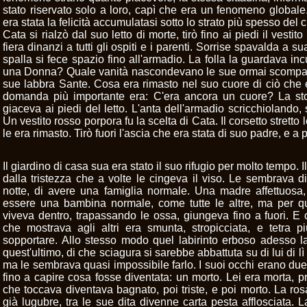
stato riservato solo a loro, capì che era un fenomeno global
era stata la felicità accumulatasi sotto lo strato più spesso del c
Cata si rialzò dal suo letto di morte, tirò fino ai piedi il vest
fiera dinanzi a tutti gli ospiti e i parenti. Sorrise spavalda a 
spalla si fece spazio fino all'armadio. La folla la guardava in
una Donna? Quale vanità nascondevano le sue ormai scompa
sue labbra Sante. Cosa era rimasto nel suo cuore di ciò che er
domanda più importante era: C'era ancora un cuore? La stof
giaceva ai piedi del letto. L'anta dell'armadio scricchiolando
Un vestito rosso porpora fu la scelta di Cata. Il corsetto stretto l
le era rimasto. Tirò fuori l'ascia che era stata di suo padre, e 
Il giardino di casa sua era stato il suo rifugio per molto tempo. 
dalla tristezza che a volte le cingeva il viso. Le sembrava 
notte, di avere una famiglia normale. Una madre affettuosa
essere una bambina normale, come tutte le altre, ma per qu
viveva dentro, trapassando le ossa, giungeva fino a fuori. E 
che mostrava agli altri era smunta, stropicciata, e tetra 
sopportare. Allo stesso modo quel labirinto erboso adesso 
quest'ultimo, di che sciagura si sarebbe abbattuta su di lui di l
ma le sembrava quasi impossibile farlo. I suoi occhi erano due p
fino a capire cosa fosse diventata: un morto. Lei era morta, p
che toccava diventava bagnato, poi triste, e poi morto. La ros
già lugubre, tra le sue dita divenne carta pesta afflosciata.