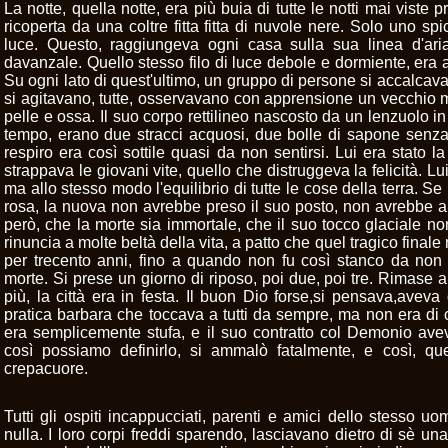
La notte, quella notte, era più buia di tutte le notti mai viste 
ricoperta da una coltre fitta fitta di nuvole nere. Solo uno spi
luce. Questo, raggiungeva ogni casa sulla sua linea d'aria.
davanzale. Quello stesso filo di luce debole e dormiente, era a
Su ogni lato di quest'ultimo, un gruppo di persone si accalcav
si agitavano, tutte, osservavano con apprensione un vecchio mo
pelle e ossa. Il suo corpo rettilineo nascosto da un lenzuolo in
tempo, erano due stracci acquosi, due bolle di sapone senza 
respiro era così sottile quasi da non sentirsi. Lui era stato l
strappava le giovani vite, quello che distruggeva la felicità. Lui 
ma allo stesso modo l'equilibrio di tutte le cose della terra. 
rosa, la nuova non avrebbe preso il suo posto, non avrebbe all
però, che la morte sia immortale, che il suo tocco glaciale no
rinuncia a molte beltà della vita, a patto che quel tragico final
per trecento anni, fino a quando non fu così stanco da no
morte. Si prese un giorno di riposo, poi due, poi tre. Rimase a
più, la città era in festa. Il buon Dio forse,si pensava,aveva
pratica barbara che toccava a tutti da sempre, ma non era di c
era semplicemente stufa, e il suo contratto col Demonio ave
così possiamo definirlo, si ammalò fatalmente, e così, que
crepacuore.
Tutti gli ospiti incappucciati, parenti e amici dello stesso u
nulla. I loro corpi freddi sparendo, lasciavano dietro di sè un