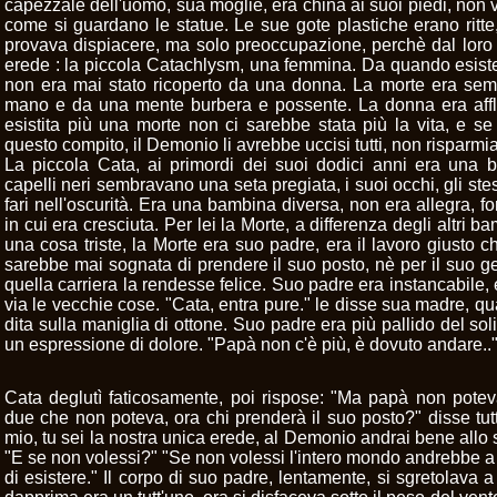
capezzale dell'uomo, sua moglie, era china ai suoi piedi, non v
come si guardano le statue. Le sue gote plastiche erano ritte,
provava dispiacere, ma solo preoccupazione, perchè dal loro
erede : la piccola Catachlysm, una femmina. Da quando esisteva
non era mai stato ricoperto da una donna. La morte era sempr
mano e da una mente burbera e possente. La donna era affli
esistita più una morte non ci sarebbe stata più la vita, e se 
questo compito, il Demonio li avrebbe uccisi tutti, non rispar
La piccola Cata, ai primordi dei suoi dodici anni era una b
capelli neri sembravano una seta pregiata, i suoi occhi, gli st
fari nell'oscurità. Era una bambina diversa, non era allegra, f
in cui era cresciuta. Per lei la Morte, a differenza degli altri 
una cosa triste, la Morte era suo padre, era il lavoro giusto
sarebbe mai sognata di prendere il suo posto, nè per il suo 
quella carriera la rendesse felice. Suo padre era instancabile, 
via le vecchie cose. "Cata, entra pure." le disse sua madre, q
dita sulla maniglia di ottone. Suo padre era più pallido del soli
un espressione di dolore. "Papà non c'è più, è dovuto andare..
Cata deglutì faticosamente, poi rispose: "Ma papà non potev
due che non poteva, ora chi prenderà il suo posto?" disse tutt
mio, tu sei la nostra unica erede, al Demonio andrai bene allo
"E se non volessi?" "Se non volessi l'intero mondo andrebbe a r
di esistere." Il corpo di suo padre, lentamente, si sgretolava 