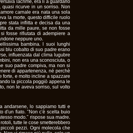
ersava lacrime, era lì a guardarlo
 quasi ricurve in un sorriso. Non
 amore carnale era nata una sola
 la morte, questo difficile ruolo
e stata inflitta e decisa da una
tta da mille paure, se non fosse
si fosse rifiutata di adempiere a
miandone neppure uno.
ellissima bambina. I suoi lunghi
essi blu cobalto di suo padre erano
orse, influenzata dal clima lugubre
bambini, non era una sconosciuta, o
 che suo padre compiva, ma non si
genere di appartenenza, né perchè
e forte, e molto incline a spazzare
uando la piccola poggiò appena le
to, non le aveva sorriso, sul volto
"
a andarsene, lo sappiamo tutti e
o d'un fiato. "Non c'è scelta buio
 stesso modo." rispose sua madre.
otoli, tutte le cose smetterebbero
a piccoli pezzi. Ogni molecola che