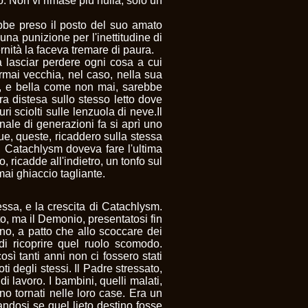
o. Non vi rimase più nulla, solo un
bbe preso il posto del suo amato
a punizione per l'inettitudine di
rnità la faceva tremare di paura.
a lasciar perdere ogni cosa a cui
ormai vecchia, nel caso, nella sua
ne, e bella come non mai, sarebbe
Era distesa sullo stesso letto dove
i sciolti sulle lenzuola di neve.Il
gnale di generazioni fa si aprì uno
ue, queste, ricaddero sulla stessa
o, Catachlysm doveva fare l'ultima
, ricadde all'indietro, un tonfo sul
mai ghiaccio tagliante.
tessa, e la crescita di Catachlysm.
to, ma il Demonio, presentatosi fin
o, a patto che allo scoccare dei
di ricoprire quel ruolo scomodo.
osì tanti anni non ci fossero stati
ti degli stessi. Il Padre stressato,
di lavoro. I bambini, quelli malati,
ano tornati nelle loro case. Era un
ndosi se quel lieto destino fosse