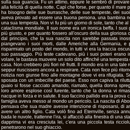
sulla sua guancia. Fu un attimo, eppure le sembrò di provare
alla felicità di quella notte. Capì che forse, per quanto il mare
ha bisogno delle sue burrasche, delle sue tempeste, dei suoi
aveva provato ad essere una buona persona, una bambina nor
una sua tempesta. Non vi fu più un giorno di sole, tanto che al 
cataclisma mondiale. Il suo nome era un ironica beffa. I suoi
più giusto, e per quanto fossero all'oscuro della sua gloriosa o 
dal principio, che la sua nascita non sarebbe passata inoss
piangevano i suoi morti, dalle Americhe alla Germania, e p
risparmiato un posto del mondo, in tutti vi era la traccia osc
suo passaggio. Più teste cadevano, più i suoi poteri erano i
volare, le bastava muovere un solo dito affinché una tempesta 
casa. Non crebbero più fiori né frutti. Il mondo era in una tale 
seppur riuscissero ancora a respirare. Cata non fece più ritor
notizia non giunse fino alle montagne dove vi era rifugiata. S
sposata con un imbecille del paese. Esso non capiva la rilutta
guaio si fosse cacciato amando, riamato, quella donna sprege
loro amore esplose così furente, tanto che la donna vi rima
nacque in forza e in salute. Il suo faccino pallido era la prova
famiglia aveva messo al mondo un pericolo. La nascita di Abo
pensava che sua madre avesse intenzione di risposarsi, di am
avere un altro figlio. Cata volò fino ad Eternville, senza annu
bada le nuvole, trattenne l'ira, si affacciò alla finestra di una 
dapprima vi era cresciuta lei, c'era una piccola testa ricciolu
penetrarono nel suo ghiaccio.