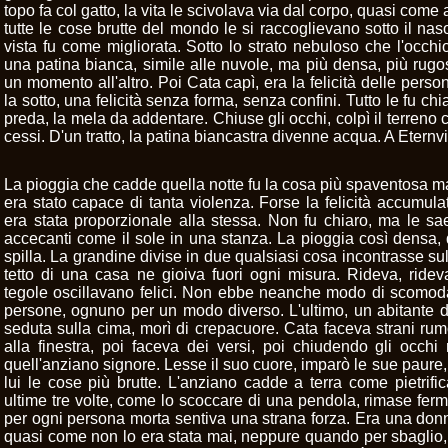
topo fa col gatto, la vita le scivolava via dal corpo, quasi come a
tutte le cose brutte del mondo le si raccoglievano sotto il naso
vista fu come migliorata. Sotto lo strato nebuloso che l'occh
una patina bianca, simile alle nuvole, ma più densa, più rug
un momento all'altro. Poi Cata capì, era la felicità delle persone
la sotto, una felicità senza forma, senza confini. Tutto le fu chi
preda, la mela da addentare. Chiuse gli occhi, colpì il terreno c
cessi. D'un tratto, la patina biancastra divenne acqua. A Eternv
La pioggia che cadde quella notte fu la cosa più spaventosa m
era stato capace di tanta violenza. Forse la felicità accumula
era stata proporzionale alla stessa. Non fu chiaro, ma le sae
accecanti come il sole in una stanza. La pioggia così densa,
spilla. La grandine divise in due qualsiasi cosa incontrasse s
tetto di una casa ne gioiva fuori ogni misura. Rideva, rideva
tegole oscillavano felici. Non ebbe neanche modo di scomodar
persone, ognuno per un modo diverso. L'ultimo, un abitante d
seduta sulla cima, morì di crepacuore. Cata faceva strani rumo
alla finestra, poi faceva dei versi, poi chiudendo gli occhi
quell'anziano signore. Lesse il suo cuore, imparò le sue paure,
lui le cose più brutte. L'anziano cadde a terra come pietrific
ultime tre volte, come lo scoccare di una pendola, rimase fermo
per ogni persona morta sentiva una strana forza. Era una donna
quasi come non lo era stata mai, neppure quando per sbaglio,