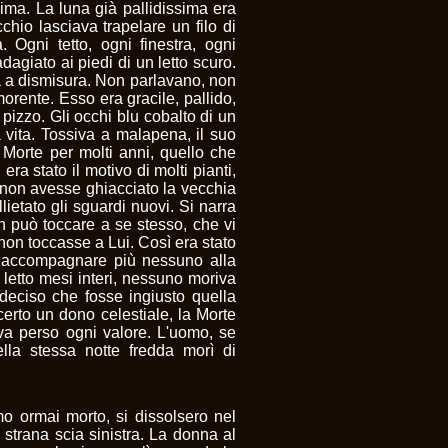
prima. La luna già pallidissima era
cchio lasciava trapelare un filo di
 Ogni tetto, ogni finestra, ogni
dagiato ai piedi di un letto scuro.
a a dismisura. Non parlavano, non
rente. Esso era gracile, pallido,
 pizzo. Gli occhi blu cobalto di un
vita. Tossiva a malapena, il suo
a Morte per molti anni, quello che
era stato il motivo di molti pianti,
Se non avesse ghiacciato la vecchia
ietato gli sguardi nuovi. Si narra
n può toccare a se stesso, che vi
e non toccasse a Lui. Così era stato
n accompagnare più nessuno alla
 letto mesi interi, nessuno moriva
 deciso che fosse ingiusto quella
erto un dono celestiale, la Morte
va perso ogni valore. L'uomo, se
lla stessa notte fredda morì di
omo ormai morto, si dissolsero nel
a strana scia sinistra. La donna al