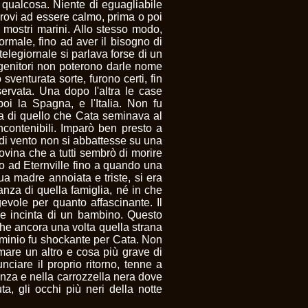
 qualcosa. Niente di eguagliabile
 provi ad essere calmo, prima o poi
 mostri marini. Allo stesso modo,
male, fino ad aver il bisogno di
telegiornale si parlava forse di un
 genitori non poterono darle nome
sventurata sorte, furono certi, fin
ervata. Una dopo l'altra le case
oi la Spagna, e l'Italia. Non fu
ura di quello che Cata seminava al
ncontenibili. Imparò ben presto a
di vento non si abbattesse su una
rovina che a tutti sembrò di morire
no ad Eternville fino a quando una
ua madre annoiata e triste, si era
nza di quella famiglia, né in che
vole per quanto affascinante. Il
se incinta di un bambino. Questo
 che ancora una volta quella strana
minio fu shockante per Cata. Non
are un altro e cosa più grave di
nciare il proprio ritorno, tenne a
stanza e nella carrozzella nera dove
ta, gli occhi più neri della notte