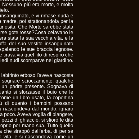
e. Nessuno più era morto, e molta
ielo.
ito insanguinato, e vi rimase nuda e
sua madre, poi strattonandola per la
curiosita. Che Morte sarebbe stata
rse gote rosse?Cosa celavano le
a stata la sua vecchia vita, e la
fa del suo vestito insanguinato
, spalancò le sue braccia legnose.
e tirava via quel filo di respiro che
a piedi nudi scomparve nel giardino.
Il labirinto erboso l'aveva nascosta
di sognare scioccamente, qualche
, un padre presente. Sognava di
anto si sforzasse il buio che le
come un libro usato, la copertina
più di quanto i bambini possano
la nascondeva dal mondo, ignaro
ì a poco. Aveva voglia di piangere,
ezzi di ghiaccio, si sfiorò le dita
roprio per mano sua. Tutto quello
a che strappò dall'erba, di per sè
 La vita le si nascondeva come un