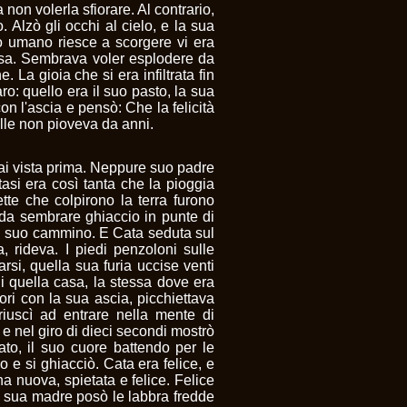
 non volerla sfiorare. Al contrario,
. Alzò gli occhi al cielo, e la sua
io umano riesce a scorgere vi era
osa. Sembrava voler esplodere da
. La gioia che si era infiltrata fin
aro: quello era il suo pasto, la sua
on l'ascia e pensò: Che la felicità
ille non pioveva da anni.
ai vista prima. Neppure suo padre
tasi era così tanta che la pioggia
tte che colpirono la terra furono
 da sembrare ghiaccio in punte di
ul suo cammino. E Cata seduta sul
, rideva. I piedi penzoloni sulle
si, quella sua furia uccise venti
i quella casa, la stessa dove era
ri con la sua ascia, picchiettava
 riuscì ad entrare nella mente di
 e nel giro di dieci secondi mostrò
ato, il suo cuore battendo per le
 e si ghiacciò. Cata era felice, e
 nuova, spietata e felice. Felice
 sua madre posò le labbra fredde