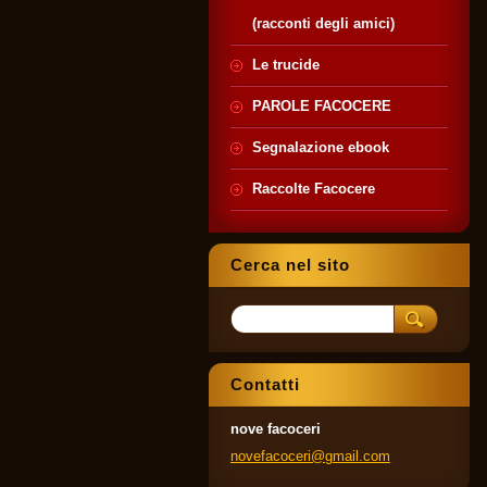
(racconti degli amici)
Le trucide
PAROLE FACOCERE
Segnalazione ebook
Raccolte Facocere
Cerca nel sito
Contatti
nove facoceri
novefaco
ceri@gma
il.com