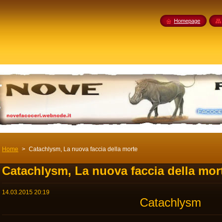
Homepage
Home
>
Catachlysm, La nuova faccia della morte
Catachlysm, La nuova faccia della mor
14.03.2015 20:19
Catachlysm