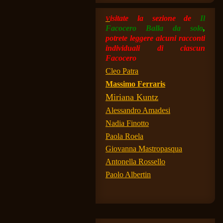
isitate la sezio
ne
de
Il
V
Facocero Balla da solo
,
potrete leggere alcuni racconti
individuali di ciascun
Facocero
Cleo Patra
Massimo Ferraris
Miriana Kuntz
Alessandro Amadesi
Nadia Finotto
Paola Roela
Giovanna Mastropasqua
Antonella Rossello
Paolo Albertin