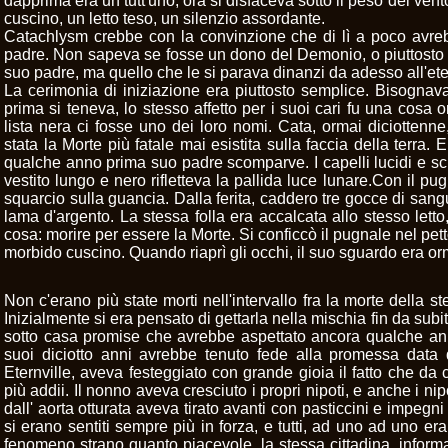
dapprima era un tutt'uno, ora si disfaceva sotto il peso del vent
cuscino, un letto teso, un silenzio assordante.
Catachlysm crebbe con la convinzione che di lì a poco avre
padre. Non sapeva se fosse un dono del Demonio, o piuttosto un
suo padre, ma quello che le si parava dinanzi da adesso all'ete
La cerimonia di iniziazione era piuttosto semplice. Bisognav
prima si teneva, lo stesso affetto per i suoi cari fu una cosa 
lista nera ci fosse uno dei loro nomi. Cata, ormai diciotten
stata la Morte più fatale mai esistita sulla faccia della terra. 
qualche anno prima suo padre scomparve. I capelli lucidi e scur
vestito lungo e nero rifletteva la pallida luce lunare.Con il pu
squarcio sulla guancia. Dalla ferita, caddero tre gocce di sang
lama d'argento. La stessa folla era accalcata allo stesso lett
cosa: morire per essere la Morte. Si conficcò il pugnale nel petto
morbido cuscino. Quando riaprì gli occhi, il suo sguardo era or
Non c'erano più state morti nell'intervallo fra la morte della s
Inizialmente si era pensato di gettarla nella mischia fin da subi
sotto casa promise che avrebbe aspettato ancora qualche ann
suoi diciotto anni avrebbe tenuto fede alla promessa data 
Eternville, aveva festeggiato con grande gioia il fatto che da c
più addii. Il nonno aveva cresciuto i propri nipoti, e anche i nipo
dall' aorta otturata aveva tirato avanti con pasticcini e impegni 
si erano sentiti sempre più in forza, e tutti, ad uno ad uno er
fenomeno strano quanto piacevole, la stessa cittadina, informa