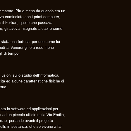
rammatore. Più o meno da quando era un
veva cominciato con i primi computer,
to il Fortran, quello che passava
ale, gli aveva insegnato a capire come
stata una fortuna, per uno come lui
edì al Venerdì gli era reso meno
gli di tempo.
usioni sullo studio dell'informatica.
a ed alcune caratteristiche fisiche di
etuo.
ata in software ed applicazioni per
ad un piccolo ufficio sulla Via Emilia,
izio, portando avanti il progetto
lli, in sostanza, che servivano a far