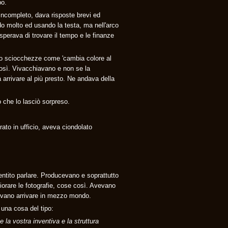
po.
incompleto, dava risposte brevi ed
do molto ed usando la testa, ma nell'arco
perava di trovare il tempo e le finanze
do sciocchezze come 'cambia colore al
 così. Vivacchiavano e non se la
arrivare al più presto. Ne andava della
 che lo lasciò sorpreso.
ato in ufficio, aveva ciondolato
entito parlare. Producevano e soprattutto
iorare le fotografie, cose così. Avevano
tevano arrivare in mezzo mondo.
una cosa del tipo:
la vostra inventiva e la struttura