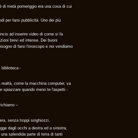
ffè di metà pomeriggio era una cosa di cui
di per farsi pubblicità. Uno dei più
cio ad inserire video di come si fa
azioni brevi ed intense. Dei buoni
bisogno di farsi l'oroscopo e noi vendiamo
 biblioteca -
 la realtà, come la macchina computer, va
bbe spiazzare quando meno te l'aspetti -
 richiamo –
era, senza troppi singhiozzi.
gge dagli occhi a destra ed a sinistra,
 una splendida parte di terra di tanti