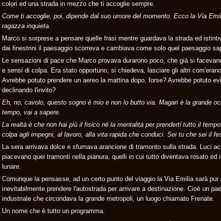
colori ed una strada in mezzo che ti accoglie sempre.
Come ti accoglie, poi, dipende dal suo umore del momento. Ecco la Via Emil
ragazza inquieta.
Marco si sorprese a pensare quelle frasi mentre guardava la strada ed istinti
dai finestrini il paesaggio scorreva e cambiava come solo quel paesaggio sa
Le sensazioni di pace che Marco provava durarono poco, che già si facevano
e sensi di colpa. Era stato opportuno, si chiedeva, lasciare gli altri com'era
Avrebbe potuto prendere un aereo la mattina dopo, forse? Avrebbe potuto evit
declinando l'invito?
Eh, no, cavolo, questo sogno è mio e non lo butto via. Magari è la grande oc
tempo, vai a sapere.
La realtà è che non hai più il fisico né la mentalità per prenderti tutto il temp
colpa agli impegni, al lavoro, alla vita rapida che conduci. Sei tu che sei il fe
La sera arrivava dolce e sfumava arancione di tramonto sulla strada. Luci a
piacevano quei tramonti nella pianura, quelli in cui tutto diventava rosato ed 
lunare.
Comunque la pensasse, ad un certo punto del viaggio la Via Emilia sarà pur
inevitabilmente prendere l'autostrada per arrivare a destinazione. Cioè un pa
industriale che circondava la grande metropoli, un luogo chiamato Frenate.
Un nome che è tutto un programma.