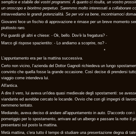
semplice e stabile dei vostri programmi. A quanto ci risulta, un vostro pross
un oroscopo e bioritmo perpetuo. Saremmo molto interessati a collaborare con
intravvediamo le grandi potenzialità. Se per voi va bene, incontriamoci doman
Giovanni fece un fischio di approvazione e rimase per un breve momento senz
piuttosto raro.
Poi guardò gli altri e chiese: - Ok, bello. Dov'è la fregatura? -
Marco gli rispose spazientito: - Lo andiamo a scoprire, no? -
*
L'appuntamento era per la mattina successiva.
Certo non vicino, l’azienda del Dottor Gagnoli richiedeva un lungo spostament
convinto che quella fosse la grande occasione. Così decise di prendersi tutto
viaggio come intendeva lui.
All'antica.
A dire il vero, lui aveva un'idea quasi medievale degli spostamenti: se avess
viandante ed avrebbe cercato le locande. Ovvio che con gli impegni di lavoro e
nemmeno tentato.
Mediando, aveva deciso di andare all'appuntamento in auto. D'accordo con i s
pomeriggio per lo spostamento, arrivare ad un albergo e passare la notte il pi
presentarsi sul posto la mattina.
Metà mattina, c'era tutto il tempo di studiare una presentazione degna di ta