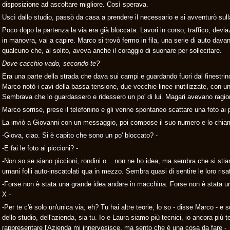
disposizione ad ascoltare migliore. Così sperava.
Uscì dallo studio, passò da casa a prendere il necessario e si avventurò sull
Poco dopo la partenza la via era già bloccata. Lavori in corso, traffico, deviazi
in manovra, vai a capire. Marco si trovò fermo in fila, una serie di auto dava
qualcuno che, al solito, aveva anche il coraggio di suonare per sollecitare.
Dove cacchio vado, secondo te?
Era una parte della strada che dava sui campi e guardando fuori dal finestrin
Marco notò i cavi della bassa tensione, due vecchie linee inutilizzate, con una
Sembrava che lo guardassero e ridessero un po' di lui. Magari avevano ragion
Marco sorrise, prese il telefonino e gli venne spontaneo scattare una foto ai p
La inviò a Giovanni con un messaggio, poi compose il suo numero e lo chia
-Giova, ciao. Si è capito che sono un po' bloccato? -
-E fai le foto ai piccioni? -
-Non so se siano piccioni, rondini o... non ne ho idea, ma sembra che si stia
umani folli auto-inscatolati qua in mezzo. Sembra quasi di sentire le loro risa
-Forse non è stata una grande idea andare in macchina. Forse non è stata u
X -
-Per te c'è solo un'unica via, eh? Tu hai altre teorie, lo so - disse Marco - 
dello studio, dell'azienda, sia tu. Io e Laura siamo più tecnici, io ancora più te
rappresentare l'Azienda mi innervosisce, ma sento che è una cosa da fare -