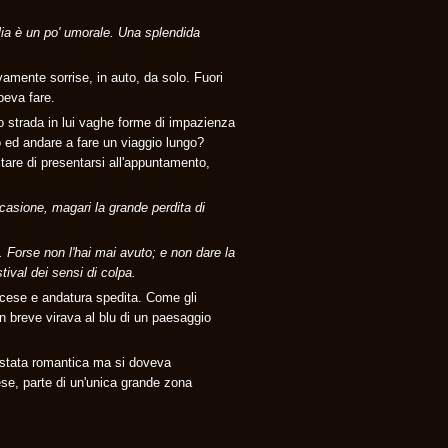
ia è un po' umorale. Una splendida
vamente sorrise, in auto, da solo. Fuori
peva fare.
 strada in lui vaghe forme di impazienza
no ed andare a fare un viaggio lungo?
are di presentarsi all'appuntamento,
casione, magari la grande perdita di
o. Forse non l'hai mai avuto; e non dare la
stival dei sensi di colpa.
ccese e andatura spedita. Come gli
in breve virava al blu di un paesaggio
 stata romantica ma si doveva
ese, parte di un'unica grande zona