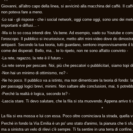
Giovanni, all'altro capo della linea, si avvicinò alla macchina del caffè. Il ca
non poteva fare a meno.
-Lo sai - gli rispose - che i social network, oggi come oggi, sono uno dei meto
importanti e diffusi... -
-Ma io lo so cosa intendi dire. Va bene. Ad esempio, vado su Youtube e comin
l'oroscopo. Il pubblico si incuriosisce, metto altri mini-video dove do dimostr
antipasti. Secondo la tua teoria, tutti guardano, sentono improvvisamente il 
come dei disperati. Bello, ma... te lo ripeto, non ne sono affatto convinto -
-La rete, ragazzo, la rete è il futuro -
-La rete serve per pescare. Noi, più che pescatori o pubblicitari, siamo topi di
-Non hai un minimo di ottimismo, no? -
-Ne ho poco. Il pubblico va a istinto, ma non dimenticare la teoria di fondo:
per passaggi logici brevi, minimi. Non saltare alle conclusioni, mai, ti potre
-Perché la realtà è logica, secondo te? -
-Lascia stare. Ti devo salutare, che la fila si sta muovendo. Appena arrivo ti
*
La fila si era mossa e lui con essa. Poco oltre cominciava la strada, quella v
Perché in fondo la Via Emilia è un po' uno stato d'animo, la pianura che ti sfu
ma a sinistra un velo di rilevi c'è sempre. Ti fa sentire in una terra di confine,