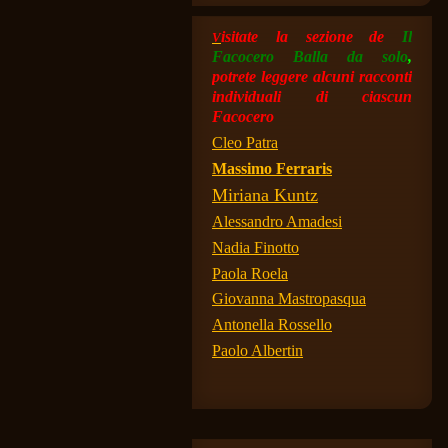
isitate la sezio
ne
de
Il
V
Facocero Balla da solo
,
potrete leggere alcuni racconti
individuali di ciascun
Facocero
Cleo Patra
Massimo Ferraris
Miriana Kuntz
Alessandro Amadesi
Nadia Finotto
Paola Roela
Giovanna Mastropasqua
Antonella Rossello
Paolo Albertin