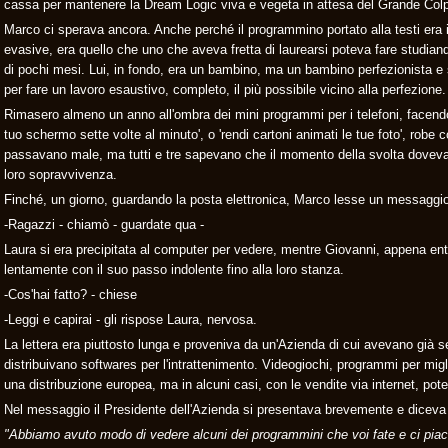
cassa per mantenere la Dream Logic viva e vegeta in attesa del Grande Col
Marco ci sperava ancora. Anche perché il programmino portato alla testi era 
evasive, era quello che uno che aveva fretta di laurearsi poteva fare studian
di pochi mesi. Lui, in fondo, era un bambino, ma un bambino perfezionista e s
per fare un lavoro esaustivo, completo, il più possibile vicino alla perfezione.
Rimasero almeno un anno all'ombra dei mini programmi per i telefoni, facen
tuo schermo sette volte al minuto', o 'rendi cartoni animati le tue foto', robe
passavano male, ma tutti e tre sapevano che il momento della svolta doveva 
loro sopravvivenza.
Finché, un giorno, guardando la posta elettronica, Marco lesse un messaggio
-Ragazzi - chiamò - guardate qua -
Laura si era precipitata al computer per vedere, mentre Giovanni, appena entr
lentamente con il suo passo indolente fino alla loro stanza.
-Cos'hai fatto? - chiese
-Leggi e capirai - gli rispose Laura, nervosa.
La lettera era piuttosto lunga e proveniva da un'Azienda di cui avevano già s
distribuivano softwares per l'intrattenimento. Videogiochi, programmi per migl
una distribuzione europea, ma in alcuni casi, con le vendite via internet, po
Nel messaggio il Presidente dell'Azienda si presentava brevemente e diceva 
"Abbiamo avuto modo di vedere alcuni dei programmini che voi fate e ci piace 