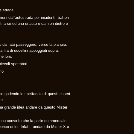
a strada.
oni dall'autostrada per incidenti, trattori
nti a sé ed una di auto e camion dietro e
o dal lato passeggero, verso la pianura,
 fila di uccellini appoggiati sopra.
e loro.
iccoli spettatori.
mò
no godendo lo spettacolo di questi esseri
te -
na grande idea andare da questo Mister
e sono convinto che la parte commerciale
orico di lei. Infatti, andare da Mister X a