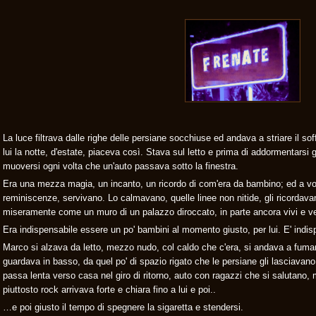
La luce filtrava dalle righe delle persiane socchiuse ed andava a striare il soffi
lui la notte, d'estate, piaceva così. Stava sul letto e prima di addormentarsi g
muoversi ogni volta che un'auto passava sotto la finestra.
Era una mezza magia, un incanto, un ricordo di com'era da bambino; ed a volte
reminiscenze, servivano. Lo calmavano, quelle linee non nitide, gli ricordavan
miseramente come un muro di un palazzo diroccato, in parte ancora vivi e veg
Era indispensabile essere un po' bambini al momento giusto, per lui. E' indispe
Marco si alzava da letto, mezzo nudo, col caldo che c'era, si andava a fumare 
guardava in basso, da quel po' di spazio rigato che le persiane gli lasciavan
passa lenta verso casa nel giro di ritorno, auto con ragazzi che si salutano, m
piuttosto rock arrivava forte e chiara fino a lui e poi..
…e poi giusto il tempo di spegnere la sigaretta e stendersi.