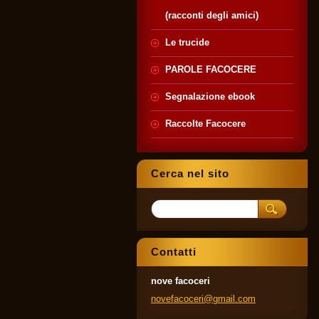
(racconti degli amici)
Le trucide
PAROLE FACOCERE
Segnalazione ebook
Raccolte Facocere
Cerca nel sito
Contatti
nove facoceri
novefaco
ceri@gma
il.com